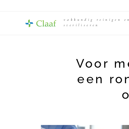
vakkundig reinigen e
steriliseren
Voor m
een ro