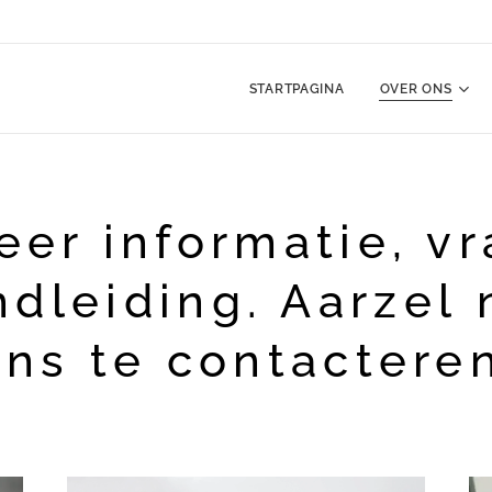
n
STARTPAGINA
OVER ONS
eer informatie, vr
ndleiding. Aarzel 
ons te contacteren