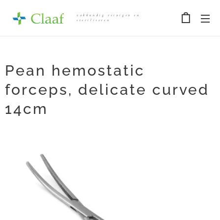
vakkundig reinigen en
steriliseren
Pean hemostatic
forceps, delicate curved
14cm