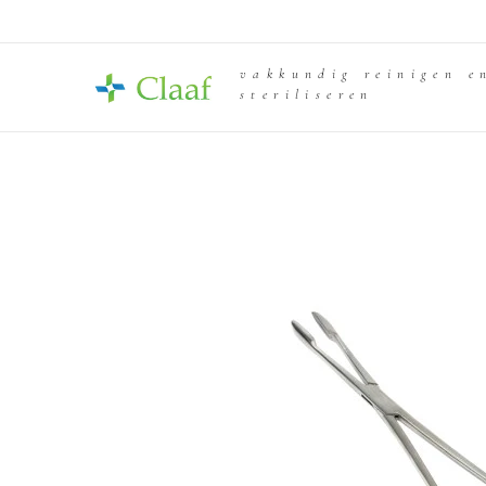
vakkundig reinigen e
steriliseren